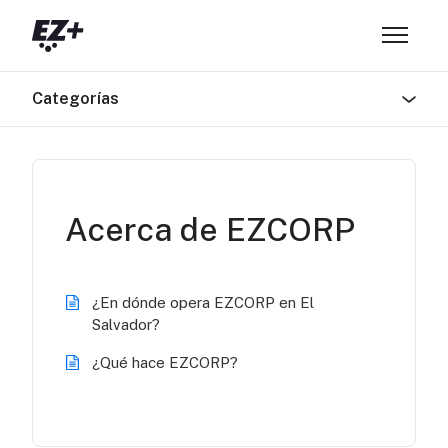
Saltar al contenido principal
Abrir/ce
Categorías
Acerca de EZCORP
¿En dónde opera EZCORP en El
Salvador?
¿Qué hace EZCORP?