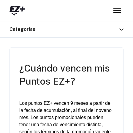
Saltar al contenido principal
Abrir/ce
Categorías
¿Cuándo vencen mis
Puntos EZ+?
Los puntos EZ+ 
vencen
9 meses a 
partir
 de 
la 
fecha
 de 
acumulación
, al final del 
noveno
mes
. 
Los puntos promocionales pueden 
tener un
a fecha de vencimiento distinta, 
según los términos de la promoción vigente
.