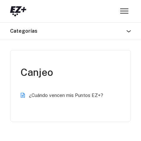
Saltar al contenido principal
Abrir/ce
Categorías
Canjeo
¿Cuándo vencen mis Puntos EZ+?