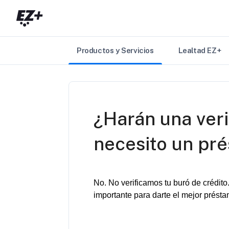
Saltar al contenido principal
Productos y Servicios
Lealtad EZ+
¿Harán una veri
necesito un pr
No. No 
verificamos
tu
buró
 de 
crédito
importante
 para 
darte
el
mejor
prést