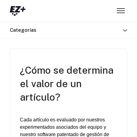
Saltar al contenido principal
Abrir/ce
Categorías
¿Cómo se determina
el valor de un
artículo?
Cada 
artículo
 es 
evaluado
por
nuestros
experimentados
asociados
 del 
equipo
 y 
nuestro
 software 
patentado
 de 
gestión
 de 